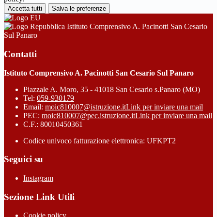
Accetta tutti
Salva le preferenze
Istituto Comprensivo A. Pacinotti San Cesario
Sul Panaro
Contatti
Istituto Comprensivo A. Pacinotti San Cesario Sul Panaro
Piazzale A. Moro, 35 - 41018 San Cesario s.Panaro (MO)
Tel:
059-930179
Email:
moic810007@istruzione.it
Link per inviare una mail
PEC:
moic810007@pec.istruzione.it
Link per inviare una mail
C.F.: 80010450361
Codice univoco fatturazione elettronica: UFKPT2
Seguici su
Instagram
Sezione Link Utili
Cookie policy