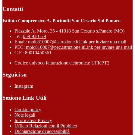
Contatti
Istituto Comprensivo A. Pacinotti San Cesario Sul Panaro
Piazzale A. Moro, 35 - 41018 San Cesario s.Panaro (MO)
Tel:
059-930179
Email:
moic810007@istruzione.it
Link per inviare una mail
PEC:
moic810007@pec.istruzione.it
Link per inviare una mail
C.F.: 80010450361
Codice univoco fatturazione elettronica: UFKPT2
Seguici su
Instagram
Sezione Link Utili
Cookie policy
Note legali
Informativa Privacy
Ufficio Relazioni con il Pubblico
Dichiarazione di accessibilità