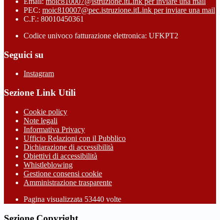
Email:
moic810007@istruzione.it
Link per inviare una mail
PEC:
moic810007@pec.istruzione.it
Link per inviare una mail
C.F.: 80010450361
Codice univoco fatturazione elettronica: UFKPT2
Seguici su
Instagram
Sezione Link Utili
Cookie policy
Note legali
Informativa Privacy
Ufficio Relazioni con il Pubblico
Dichiarazione di accessibilità
Obiettivi di accessibilità
Whistleblowing
Gestione consensi cookie
Amministrazione trasparente
Pagina visualizzata
53440
volte
Sezione Copyright