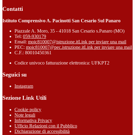
Contatti
Istituto Comprensivo A. Pacinotti San Cesario Sul Panaro
Piazzale A. Moro, 35 - 41018 San Cesario s.Panaro (MO)
Tel:
059-930179
Email:
moic810007@istruzione.it
Link per inviare una mail
PEC:
moic810007@pec.istruzione.it
Link per inviare una mail
C.F.: 80010450361
Codice univoco fatturazione elettronica: UFKPT2
Seguici su
Instagram
Sezione Link Utili
Cookie policy
Note legali
Informativa Privacy
Ufficio Relazioni con il Pubblico
Dichiarazione di accessibilità