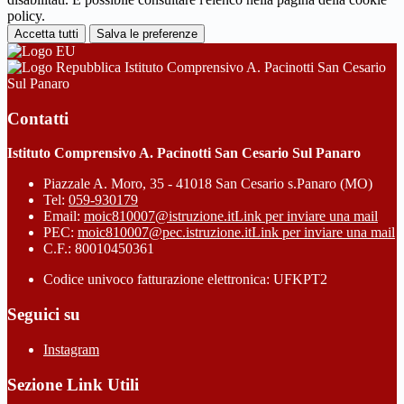
policy.
Accetta tutti
Salva le preferenze
Istituto Comprensivo A. Pacinotti San Cesario
Sul Panaro
Contatti
Istituto Comprensivo A. Pacinotti San Cesario Sul Panaro
Piazzale A. Moro, 35 - 41018 San Cesario s.Panaro (MO)
Tel:
059-930179
Email:
moic810007@istruzione.it
Link per inviare una mail
PEC:
moic810007@pec.istruzione.it
Link per inviare una mail
C.F.: 80010450361
Codice univoco fatturazione elettronica: UFKPT2
Seguici su
Instagram
Sezione Link Utili