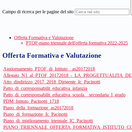
Campo di ricerca per le pagine del sito
Offerta Formativa e Valutazione
PTOF-piano triennale dell'offerta formativa 2022-2025
Offerta Formativa e Valutazione
Aggiornamento_PTOF_di_Istituto__as20172018
Allegato_N1_al_PTOF_20172018_-_LA_PROGETTUALITA_D
Atto_dindirizzo_2017_2018_Dirigente_Ic_Pacinotti
Patto_di_corresponsabilit_educativa_infanzia
Patto_di_corresponsabilit_educativa_scuola__secondaria_I_grado
PDM_Istituto_Pacinotti_1718
Piano_della_formazione_as20172018
Piano_di_formazione_Ic_Pacinotti
Piano_di_miglioramento_triennale_IC_Pacinotti
PIANO_TRIENNALE_OFFERTA_FORMATIVA_ISTITUTO_CO