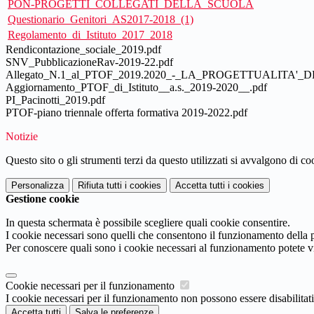
PON-PROGETTI_COLLEGATI_DELLA_SCUOLA
Questionario_Genitori_AS2017-2018_(1)
Regolamento_di_Istituto_2017_2018
Rendicontazione_sociale_2019.pdf
SNV_PubblicazioneRav-2019-22.pdf
Allegato_N.1_al_PTOF_2019.2020_-_LA_PROGETTUALITA'_D
Aggiornamento_PTOF_di_Istituto__a.s._2019-2020__.pdf
PI_Pacinotti_2019.pdf
PTOF-piano triennale offerta formativa 2019-2022.pdf
Notizie
Questo sito o gli strumenti terzi da questo utilizzati si avvalgono di coo
Personalizza
Rifiuta tutti
i cookies
Accetta tutti
i cookies
Gestione cookie
In questa schermata è possibile scegliere quali cookie consentire.
I cookie necessari sono quelli che consentono il funzionamento della pi
Per conoscere quali sono i cookie necessari al funzionamento potete v
Cookie necessari per il funzionamento
I cookie necessari per il funzionamento non possono essere disabilitati.
Accetta tutti
Salva le preferenze