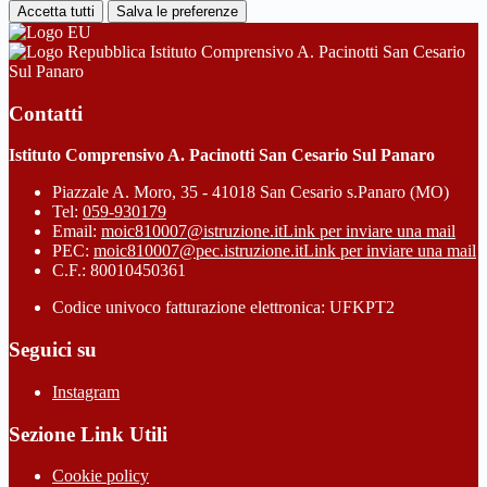
Accetta tutti
Salva le preferenze
Istituto Comprensivo A. Pacinotti San Cesario
Sul Panaro
Contatti
Istituto Comprensivo A. Pacinotti San Cesario Sul Panaro
Piazzale A. Moro, 35 - 41018 San Cesario s.Panaro (MO)
Tel:
059-930179
Email:
moic810007@istruzione.it
Link per inviare una mail
PEC:
moic810007@pec.istruzione.it
Link per inviare una mail
C.F.: 80010450361
Codice univoco fatturazione elettronica: UFKPT2
Seguici su
Instagram
Sezione Link Utili
Cookie policy