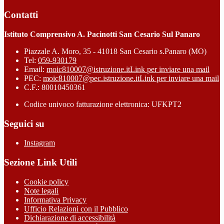
Contatti
Istituto Comprensivo A. Pacinotti San Cesario Sul Panaro
Piazzale A. Moro, 35 - 41018 San Cesario s.Panaro (MO)
Tel:
059-930179
Email:
moic810007@istruzione.it
Link per inviare una mail
PEC:
moic810007@pec.istruzione.it
Link per inviare una mail
C.F.: 80010450361
Codice univoco fatturazione elettronica: UFKPT2
Seguici su
Instagram
Sezione Link Utili
Cookie policy
Note legali
Informativa Privacy
Ufficio Relazioni con il Pubblico
Dichiarazione di accessibilità