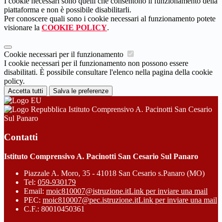
I cookie necessari sono quelli che consentono il funzionamento della
piattaforma e non è possibile disabilitarli.
Per conoscere quali sono i cookie necessari al funzionamento potete
visionare la
COOKIE POLICY
.
Cookie necessari per il funzionamento
I cookie necessari per il funzionamento non possono essere
disabilitati. È possibile consultare l'elenco nella pagina della cookie
policy.
Accetta tutti
Salva le preferenze
Istituto Comprensivo A. Pacinotti San Cesario
Sul Panaro
Contatti
Istituto Comprensivo A. Pacinotti San Cesario Sul Panaro
Piazzale A. Moro, 35 - 41018 San Cesario s.Panaro (MO)
Tel:
059-930179
Email:
moic810007@istruzione.it
Link per inviare una mail
PEC:
moic810007@pec.istruzione.it
Link per inviare una mail
C.F.: 80010450361