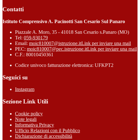
Contatti
Istituto Comprensivo A. Pacinotti San Cesario Sul Panaro
Piazzale A. Moro, 35 - 41018 San Cesario s.Panaro (MO)
Tel:
059-930179
Email:
moic810007@istruzione.it
Link per inviare una mail
PEC:
moic810007@pec.istruzione.it
Link per inviare una mail
C.F.: 80010450361
Codice univoco fatturazione elettronica: UFKPT2
Seguici su
Instagram
Sezione Link Utili
Cookie policy
Note legali
Informativa Privacy
Ufficio Relazioni con il Pubblico
Dichiarazione di accessibilità