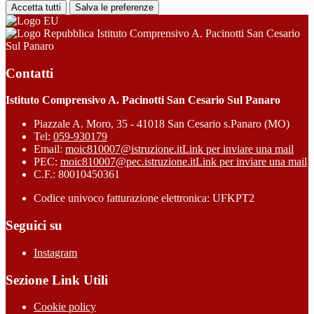
Accetta tutti
Salva le preferenze
Istituto Comprensivo A. Pacinotti San Cesario
Sul Panaro
Contatti
Istituto Comprensivo A. Pacinotti San Cesario Sul Panaro
Piazzale A. Moro, 35 - 41018 San Cesario s.Panaro (MO)
Tel:
059-930179
Email:
moic810007@istruzione.it
Link per inviare una mail
PEC:
moic810007@pec.istruzione.it
Link per inviare una mail
C.F.: 80010450361
Codice univoco fatturazione elettronica: UFKPT2
Seguici su
Instagram
Sezione Link Utili
Cookie policy