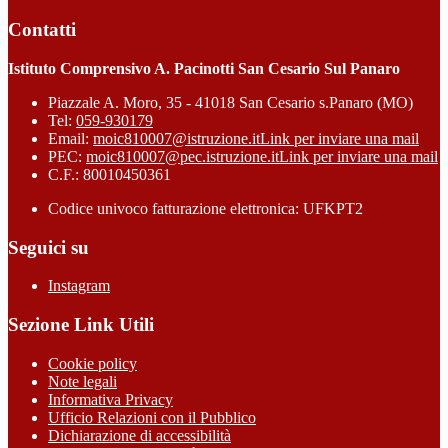
Contatti
Istituto Comprensivo A. Pacinotti San Cesario Sul Panaro
Piazzale A. Moro, 35 - 41018 San Cesario s.Panaro (MO)
Tel:
059-930179
Email:
moic810007@istruzione.it
Link per inviare una mail
PEC:
moic810007@pec.istruzione.it
Link per inviare una mail
C.F.: 80010450361
Codice univoco fatturazione elettronica: UFKPT2
Seguici su
Instagram
Sezione Link Utili
Cookie policy
Note legali
Informativa Privacy
Ufficio Relazioni con il Pubblico
Dichiarazione di accessibilità