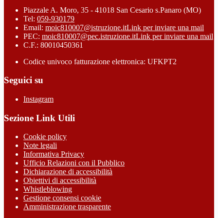
Piazzale A. Moro, 35 - 41018 San Cesario s.Panaro (MO)
Tel:
059-930179
Email:
moic810007@istruzione.it
Link per inviare una mail
PEC:
moic810007@pec.istruzione.it
Link per inviare una mail
C.F.: 80010450361
Codice univoco fatturazione elettronica: UFKPT2
Seguici su
Instagram
Sezione Link Utili
Cookie policy
Note legali
Informativa Privacy
Ufficio Relazioni con il Pubblico
Dichiarazione di accessibilità
Obiettivi di accessibilità
Whistleblowing
Gestione consensi cookie
Amministrazione trasparente