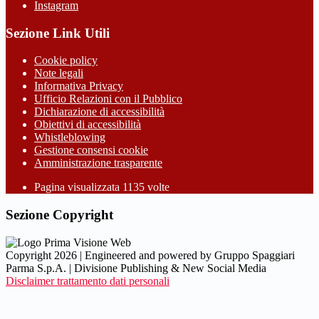
Instagram
Sezione Link Utili
Cookie policy
Note legali
Informativa Privacy
Ufficio Relazioni con il Pubblico
Dichiarazione di accessibilità
Obiettivi di accessibilità
Whistleblowing
Gestione consensi cookie
Amministrazione trasparente
Pagina visualizzata
1135
volte
Sezione Copyright
Copyright 2026 | Engineered and powered by Gruppo Spaggiari
Parma S.p.A. | Divisione Publishing & New Social Media
Disclaimer trattamento dati personali