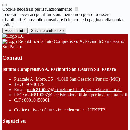
Cookie necessari per il funzionamento
I cookie necessari per il funzionamento non possono essere
disabilitati. È possibile consultare l'elenco nella pagina della cookie
policy.
Accetta tutti
Salva le preferenze
Istituto Comprensivo A. Pacinotti San Cesario
Sul Panaro
Contatti
Istituto Comprensivo A. Pacinotti San Cesario Sul Panaro
Piazzale A. Moro, 35 - 41018 San Cesario s.Panaro (MO)
Tel:
059-930179
Email:
moic810007@istruzione.it
Link per inviare una mail
PEC:
moic810007@pec.istruzione.it
Link per inviare una mail
C.F.: 80010450361
Codice univoco fatturazione elettronica: UFKPT2
Seguici su