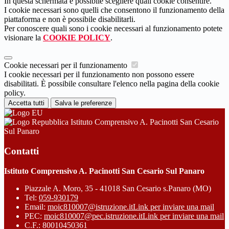
In questa schermata è possibile scegliere quali cookie consentire.
I cookie necessari sono quelli che consentono il funzionamento della
piattaforma e non è possibile disabilitarli.
Per conoscere quali sono i cookie necessari al funzionamento potete
visionare la
COOKIE POLICY
.
Cookie necessari per il funzionamento
I cookie necessari per il funzionamento non possono essere
disabilitati. È possibile consultare l'elenco nella pagina della cookie
policy.
Accetta tutti
Salva le preferenze
Istituto Comprensivo A. Pacinotti San Cesario
Sul Panaro
Contatti
Istituto Comprensivo A. Pacinotti San Cesario Sul Panaro
Piazzale A. Moro, 35 - 41018 San Cesario s.Panaro (MO)
Tel:
059-930179
Email:
moic810007@istruzione.it
Link per inviare una mail
PEC:
moic810007@pec.istruzione.it
Link per inviare una mail
C.F.: 80010450361