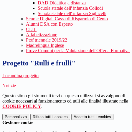
DAD Didattica a distanza
Scuola statale dell' infanzia Collodi
Scuola statale dell' infanzia Sighicelli
Scuole Digitali Cassa di Risparmio di Cento
Alunni DSA con Esperto
CLIL
Alfabetizzazione
Ptof triennale 2019/22
Madrelingua Inglese
Prove Comuni per la Valutazione dell'Offerta Formativa
Progetto "Rulli e frulli"
Locandina progetto
Notizie
Questo sito o gli strumenti terzi da questo utilizzati si avvalgono di
cookie necessari al funzionamento ed utili alle finalità illustrate nella
COOKIE POLICY
.
Personalizza
Rifiuta tutti
i cookies
Accetta tutti
i cookies
Gestione cookie