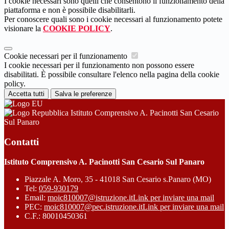
I cookie necessari sono quelli che consentono il funzionamento della
piattaforma e non è possibile disabilitarli.
Per conoscere quali sono i cookie necessari al funzionamento potete
visionare la
COOKIE POLICY
.
Cookie necessari per il funzionamento
I cookie necessari per il funzionamento non possono essere
disabilitati. È possibile consultare l'elenco nella pagina della cookie
policy.
Accetta tutti
Salva le preferenze
Istituto Comprensivo A. Pacinotti San Cesario
Sul Panaro
Contatti
Istituto Comprensivo A. Pacinotti San Cesario Sul Panaro
Piazzale A. Moro, 35 - 41018 San Cesario s.Panaro (MO)
Tel:
059-930179
Email:
moic810007@istruzione.it
Link per inviare una mail
PEC:
moic810007@pec.istruzione.it
Link per inviare una mail
C.F.: 80010450361