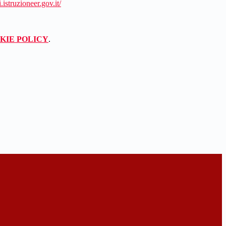
.istruzioneer.gov.it/
KIE POLICY
.