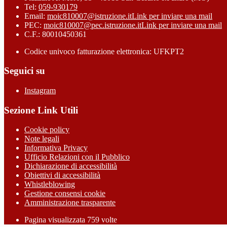
Tel:
059-930179
Email:
moic810007@istruzione.it
Link per inviare una mail
PEC:
moic810007@pec.istruzione.it
Link per inviare una mail
C.F.: 80010450361
Codice univoco fatturazione elettronica: UFKPT2
Seguici su
Instagram
Sezione Link Utili
Cookie policy
Note legali
Informativa Privacy
Ufficio Relazioni con il Pubblico
Dichiarazione di accessibilità
Obiettivi di accessibilità
Whistleblowing
Gestione consensi cookie
Amministrazione trasparente
Pagina visualizzata
759
volte