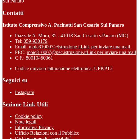
Sul Panaro
Contatti
Istituto Comprensivo A. Pacinotti San Cesario Sul Panaro
Piazzale A. Moro, 35 - 41018 San Cesario s.Panaro (MO)
Tel:
059-930179
Email:
moic810007@istruzione.it
Link per inviare una mail
PEC:
moic810007@pec.istruzione.it
Link per inviare una mail
C.F.: 80010450361
Codice univoco fatturazione elettronica: UFKPT2
Seguici su
Instagram
Sezione Link Utili
Cookie policy
Note legali
Informativa Privacy
Ufficio Relazioni con il Pubblico
Dichiarazione di accessibilità