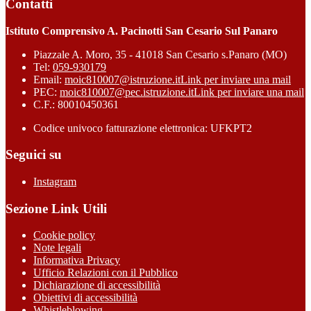
Contatti
Istituto Comprensivo A. Pacinotti San Cesario Sul Panaro
Piazzale A. Moro, 35 - 41018 San Cesario s.Panaro (MO)
Tel:
059-930179
Email:
moic810007@istruzione.it
Link per inviare una mail
PEC:
moic810007@pec.istruzione.it
Link per inviare una mail
C.F.: 80010450361
Codice univoco fatturazione elettronica: UFKPT2
Seguici su
Instagram
Sezione Link Utili
Cookie policy
Note legali
Informativa Privacy
Ufficio Relazioni con il Pubblico
Dichiarazione di accessibilità
Obiettivi di accessibilità
Whistleblowing