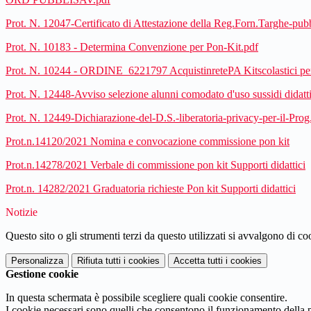
Prot. N. 12047-Certificato di Attestazione della Reg.Forn.Targhe-
Prot. N. 10183 - Determina Convenzione per Pon-Kit.pdf
Prot. N. 10244 - ORDINE_6221797 AcquistinretePA Kitscolastici 
Prot. N. 12448-Avviso selezione alunni comodato d'uso sussidi didatti
Prot. N. 12449-Dichiarazione-del-D.S.-liberatoria-privacy-per-i
Prot.n.14120/2021 Nomina e convocazione commissione pon kit
Prot.n.14278/2021 Verbale di commissione pon kit Supporti didattici
Prot.n. 14282/2021 Graduatoria richieste Pon kit Supporti didattici
Notizie
Questo sito o gli strumenti terzi da questo utilizzati si avvalgono di coo
Personalizza
Rifiuta tutti
i cookies
Accetta tutti
i cookies
Gestione cookie
In questa schermata è possibile scegliere quali cookie consentire.
I cookie necessari sono quelli che consentono il funzionamento della pi