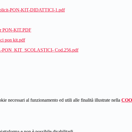
pubblicit-PON-KIT-DIDATTICI-1.pdf
per PON-KIT.PDF
ci pon kit.pdf
l-Prog.-PON_KIT_SCOLASTICI- Cod.256.pdf
kie necessari al funzionamento ed utili alle finalità illustrate nella
COO
attaforma e non è possibile disabilitarli.