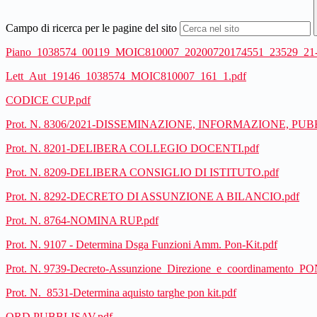
Campo di ricerca per le pagine del sito
Piano_1038574_00119_MOIC810007_20200720174551_23529_21-
Lett_Aut_19146_1038574_MOIC810007_161_1.pdf
CODICE CUP.pdf
Prot. N. 8306/2021-DISSEMINAZIONE, INFORMAZIONE, PUB
Prot. N. 8201-DELIBERA COLLEGIO DOCENTI.pdf
Prot. N. 8209-DELIBERA CONSIGLIO DI ISTITUTO.pdf
Prot. N. 8292-DECRETO DI ASSUNZIONE A BILANCIO.pdf
Prot. N. 8764-NOMINA RUP.pdf
Prot. N. 9107 - Determina Dsga Funzioni Amm. Pon-Kit.pdf
Prot. N. 9739-Decreto-Assunzione_Direzione_e_coordinamento
Prot. N. 8531-Determina aquisto targhe pon kit.pdf
ORD PUBBLISAV.pdf