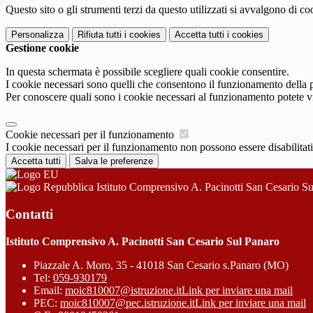
Questo sito o gli strumenti terzi da questo utilizzati si avvalgono di coo
Personalizza
Rifiuta tutti
i cookies
Accetta tutti
i cookies
Gestione cookie
In questa schermata è possibile scegliere quali cookie consentire.
I cookie necessari sono quelli che consentono il funzionamento della pi
Per conoscere quali sono i cookie necessari al funzionamento potete v
Cookie necessari per il funzionamento
I cookie necessari per il funzionamento non possono essere disabilitati.
Accetta tutti
Salva le preferenze
Istituto Comprensivo A. Pacinotti San Cesario S
Contatti
Istituto Comprensivo A. Pacinotti San Cesario Sul Panaro
Piazzale A. Moro, 35 - 41018 San Cesario s.Panaro (MO)
Tel:
059-930179
Email:
moic810007@istruzione.it
Link per inviare una mail
PEC:
moic810007@pec.istruzione.it
Link per inviare una mail