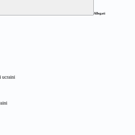
Allegati
 ucraini
aini