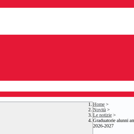
Home
>
Novità
>
Le notizie
>
Graduatorie alunni amm
2026-2027