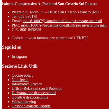
Istituto Comprensivo A. Pacinotti San Cesario Sul Panaro
Piazzale A. Moro, 35 - 41018 San Cesario s.Panaro (MO)
Tel:
059-930179
Email:
moic810007@istruzione.it
Link per inviare una mail
PEC:
moic810007@pec.istruzione.it
Link per inviare una mail
C.F.: 80010450361
Codice univoco fatturazione elettronica: UFKPT2
Seguici su
Instagram
Sezione Link Utili
Cookie policy
Note legali
Informativa Privacy
Ufficio Relazioni con il Pubblico
Dichiarazione di accessibilità
Obiettivi di accessibilità
Whistleblowing
Gestione consensi cookie