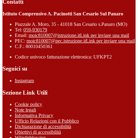
Contatti
Istituto Comprensivo A. Pacinotti San Cesario Sul Panaro
Piazzale A. Moro, 35 - 41018 San Cesario s.Panaro (MO)
Tel:
059-930179
Email:
moic810007@istruzione.it
Link per inviare una mail
PEC:
moic810007@pec.istruzione.it
Link per inviare una mail
C.F.: 80010450361
Codice univoco fatturazione elettronica: UFKPT2
Seguici su
Instagram
Sezione Link Utili
Cookie policy
Note legali
Informativa Privacy
Ufficio Relazioni con il Pubblico
Dichiarazione di accessibilità
Obiettivi di accessibilità
Whistleblowing