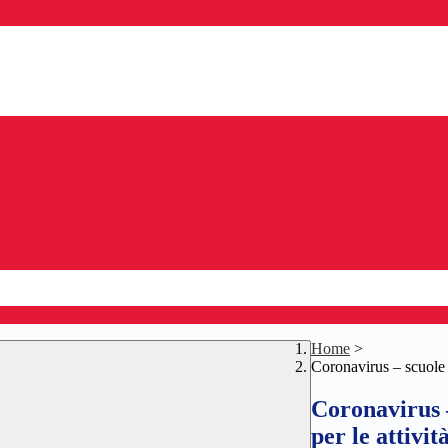
Home
>
Coronavirus – scuole e
Coronavirus –
per le attivit