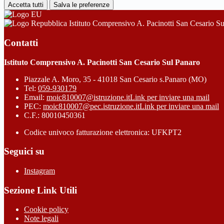
Accetta tutti
Salva le preferenze
Istituto Comprensivo A. Pacinotti San Cesario S
Contatti
Istituto Comprensivo A. Pacinotti San Cesario Sul Panaro
Piazzale A. Moro, 35 - 41018 San Cesario s.Panaro (MO)
Tel:
059-930179
Email:
moic810007@istruzione.it
Link per inviare una mail
PEC:
moic810007@pec.istruzione.it
Link per inviare una mail
C.F.: 80010450361
Codice univoco fatturazione elettronica: UFKPT2
Seguici su
Instagram
Sezione Link Utili
Cookie policy
Note legali