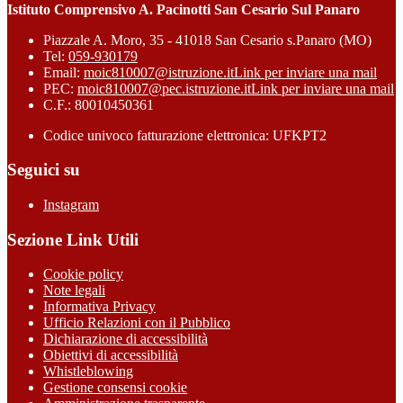
Istituto Comprensivo A. Pacinotti San Cesario Sul Panaro
Piazzale A. Moro, 35 - 41018 San Cesario s.Panaro (MO)
Tel:
059-930179
Email:
moic810007@istruzione.it
Link per inviare una mail
PEC:
moic810007@pec.istruzione.it
Link per inviare una mail
C.F.: 80010450361
Codice univoco fatturazione elettronica: UFKPT2
Seguici su
Instagram
Sezione Link Utili
Cookie policy
Note legali
Informativa Privacy
Ufficio Relazioni con il Pubblico
Dichiarazione di accessibilità
Obiettivi di accessibilità
Whistleblowing
Gestione consensi cookie