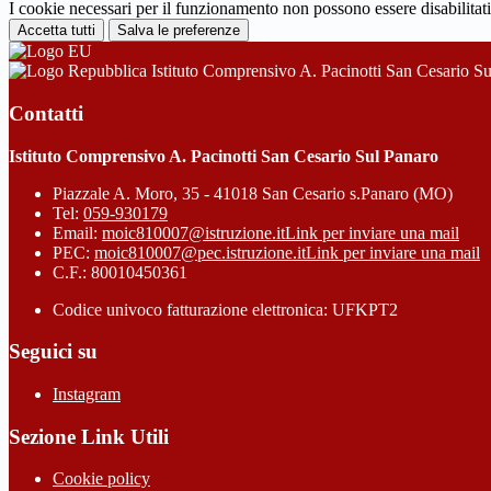
I cookie necessari per il funzionamento non possono essere disabilitati.
Accetta tutti
Salva le preferenze
Istituto Comprensivo A. Pacinotti San Cesario S
Contatti
Istituto Comprensivo A. Pacinotti San Cesario Sul Panaro
Piazzale A. Moro, 35 - 41018 San Cesario s.Panaro (MO)
Tel:
059-930179
Email:
moic810007@istruzione.it
Link per inviare una mail
PEC:
moic810007@pec.istruzione.it
Link per inviare una mail
C.F.: 80010450361
Codice univoco fatturazione elettronica: UFKPT2
Seguici su
Instagram
Sezione Link Utili
Cookie policy