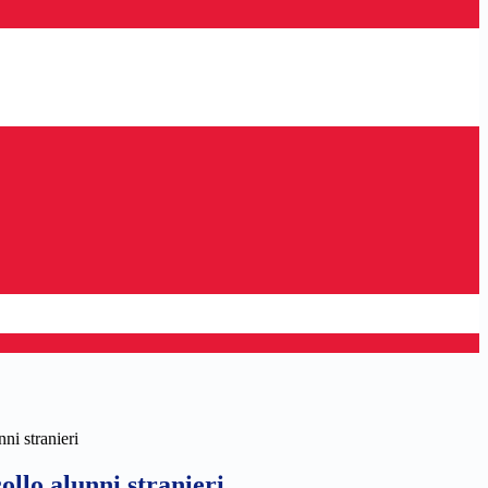
ni stranieri
llo alunni stranieri