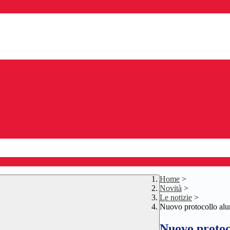
Home
>
Novità
>
Le notizie
>
Nuovo protocollo alun
Nuovo protoco