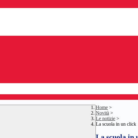
Home
>
Novità
>
Le notizie
>
La scuola in un click
La scuola in 