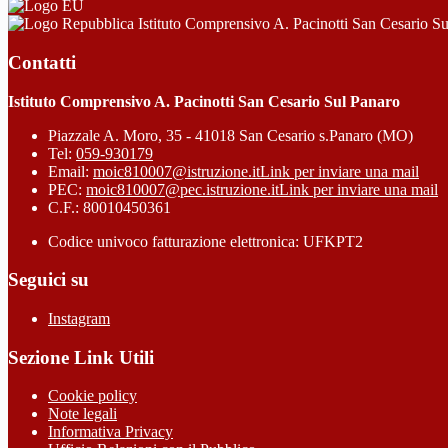
Istituto Comprensivo A. Pacinotti San Cesario S
Contatti
Istituto Comprensivo A. Pacinotti San Cesario Sul Panaro
Piazzale A. Moro, 35 - 41018 San Cesario s.Panaro (MO)
Tel:
059-930179
Email:
moic810007@istruzione.it
Link per inviare una mail
PEC:
moic810007@pec.istruzione.it
Link per inviare una mail
C.F.: 80010450361
Codice univoco fatturazione elettronica: UFKPT2
Seguici su
Instagram
Sezione Link Utili
Cookie policy
Note legali
Informativa Privacy